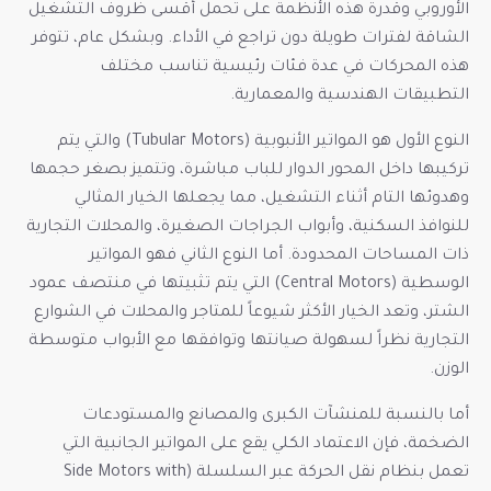
الأوروبي وقدرة هذه الأنظمة على تحمل أقسى ظروف التشغيل
الشاقة لفترات طويلة دون تراجع في الأداء. وبشكل عام، تتوفر
هذه المحركات في عدة فئات رئيسية تناسب مختلف
التطبيقات الهندسية والمعمارية.
النوع الأول هو المواتير الأنبوبية (Tubular Motors) والتي يتم
تركيبها داخل المحور الدوار للباب مباشرة، وتتميز بصغر حجمها
وهدوئها التام أثناء التشغيل، مما يجعلها الخيار المثالي
للنوافذ السكنية، وأبواب الجراجات الصغيرة، والمحلات التجارية
ذات المساحات المحدودة. أما النوع الثاني فهو المواتير
الوسطية (Central Motors) التي يتم تثبيتها في منتصف عمود
الشتر، وتعد الخيار الأكثر شيوعاً للمتاجر والمحلات في الشوارع
التجارية نظراً لسهولة صيانتها وتوافقها مع الأبواب متوسطة
الوزن.
أما بالنسبة للمنشآت الكبرى والمصانع والمستودعات
الضخمة، فإن الاعتماد الكلي يقع على المواتير الجانبية التي
تعمل بنظام نقل الحركة عبر السلسلة (Side Motors with