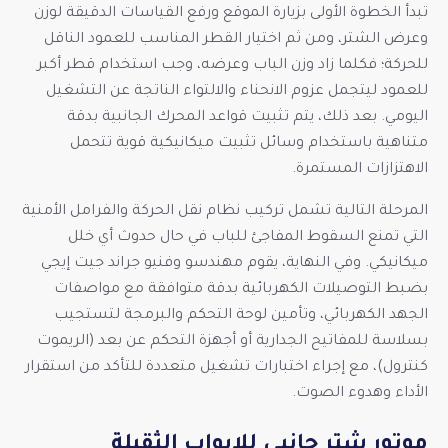
تبدأ الخطوة الأولى بزيارة الموقع ورفع القياسات الدقيقة لوزن
وعرض الشتر، ومن ثم اختيار القطر المناسب للعمود الناقل
للحركة؛ فكلما زاد وزن الباب وعرضه، وجب استخدام قطر أكبر
للعمود ليتجمل عزوم الانحناء والالتواء الناتجة عن التشغيل
اليومي. بعد ذلك، يتم تثبيت قواعد المحرك الجانبية بدقة
متناهية باستخدام وسائل تثبيت ميكانيكية قوية تتحمل
الاهتزازات المستمرة.
المرحلة التالية تشمل تركيب نظام نقل الحركة والفرامل الأمنية
التي تمنع السقوط المفاجئ للباب في حال حدوث أي خلل
ميكانيكي. وفي النهاية، يقوم مهندسو وفنيو جراند جيت إيجي
بضبط التوصيلات الكهربائية بدقة متوافقة مع مواصفات
الجهد الكهربائي، وتأمين لوحة التحكم والبرمجة لتستجيب
بسلاسة للمفاتيح الجدارية أو أجهزة التحكم عن بعد (الريموت
كنترول)، مع إجراء اختبارات تشغيل متعددة للتأكد من استقرار
الأداء وهدوء الصوت.
موتور شتر جانبي للابواب الثقيلة