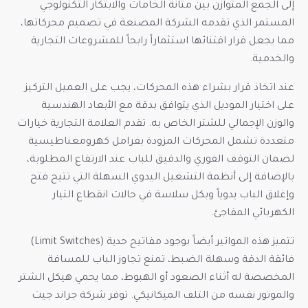
إلى الجمع المتوازن بين متانة الخامات والابتكار التكنولوجي
المستمر الذي تقدمه الشركة المصنعة في تصميم محركاتها،
مما يجعل قرار اقتنائها استثماراً رابحاً للمشروعات التجارية
والخدمية.
عند اتخاذ قرار بشراء هذه المحركات، يجب على العميل التركيز
على اختيار الموديل الذي يتوافق بدقة مع الأبعاد الهندسية
والوزن الإجمالي للشتر الخاص به. تقدم العلامة التجارية خيارات
متعددة تشمل المحركات المزودة بفرامل كهرومغناطيسية
لضمان التوقف الفوري والدقيق للباب عند الارتفاع المطلوبة،
بالإضافة إلى أنظمة التشغيل اليدوي السهلة التي تتيح فتح
وإغلاق الباب يدوياً وبكل سلاسة في حالات انقطاع التيار
الكهربائي المفاجئ.
تتميز هذه المواتير أيضاً بوجود مفاتيح حدية (Limit Switches)
فائقة الدقة وسهلة الضبط، تمنع تجاوز الباب للمسافة
المخصصة له أثناء الصعود أو الهبوط، مما يحمي هيكل الشتر
والموتور نفسه من التلف الميكانيكي. توفر شركة جراند جيت