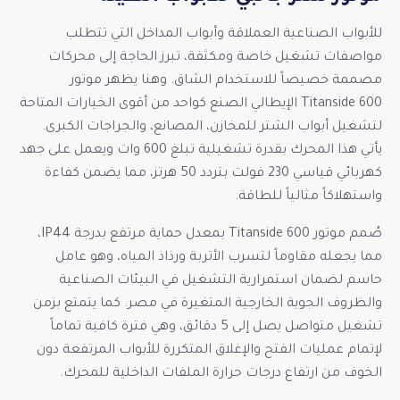
للأبواب الصناعية العملاقة وأبواب المداخل التي تتطلب
مواصفات تشغيل خاصة ومكثفة، تبرز الحاجة إلى محركات
مصممة خصيصاً للاستخدام الشاق. وهنا يظهر موتور
Titanside 600 الإيطالي الصنع كواحد من أقوى الخيارات المتاحة
لتشغيل أبواب الشتر للمخازن، المصانع، والجراجات الكبرى.
يأتي هذا المحرك بقدرة تشغيلية تبلغ 600 وات ويعمل على جهد
كهربائي قياسي 230 فولت بتردد 50 هرتز، مما يضمن كفاءة
واستهلاكاً مثالياً للطاقة.
صُمم موتور Titanside 600 بمعدل حماية مرتفع بدرجة IP44،
مما يجعله مقاوماً لتسرب الأتربة ورذاذ المياه، وهو عامل
حاسم لضمان استمرارية التشغيل في البيئات الصناعية
والظروف الجوية الخارجية المتغيرة في مصر. كما يتمتع بزمن
تشغيل متواصل يصل إلى 5 دقائق، وهي فترة كافية تماماً
لإتمام عمليات الفتح والإغلاق المتكررة للأبواب المرتفعة دون
الخوف من ارتفاع درجات حرارة الملفات الداخلية للمحرك.