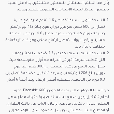
يأتي هذا المنتج الاستثنائي بنسختين مختلفتين بناءً على نسبة
تخفيض الحركة لتلبية الاحتياجات المتنوعة للمشروعات:
النسخة الأولى بنسبة تخفيض 1:6: تقدم قدرة رفع جبارة
تصل إلى 600 كجم، مع عزم دوران قوي يبلغ 412 نيوتن/متر،
وسرعة دوران هادئة ومستقرة بمعدل 4.6 دورة في الدقيقة،
مما يتيح رفع الأبواب لأقصى ارتفاع ممكن وهو 6 أمتار بكفاءة
مطلقة وأمان تام.
النسخة الثانية بنسبة تخفيض 1:3: صُممت للمشروعات
التي تتطلب سرعة أكبر في الحركة مع أوزان متوسطة؛ حيث
تصل قدرة الرفع في هذه النسخة إلى 300 كجم، مع عزم
دوران يبلغ 206 نيوتن/متر، وسرعة تشغيل مضاعفة تصل إلى
9.3 دورة في الدقيقة، لتغطية أقصى ارتفاع يبلغ أيضاً 6 أمتار.
من المزايا الجوهرية التي يقدمها موتور Titanside 600 وجود
نظام تشغيل يدوي مدمج بسلسلة حديدية متينة، مما يسهل
التحكم اليدوي بالكامل في فتح وإغلاق الباب في حالات الطوارئ
أو انقطاع التيار الكهربائي دون بذل مجهود شاق. بالإضافة إلى