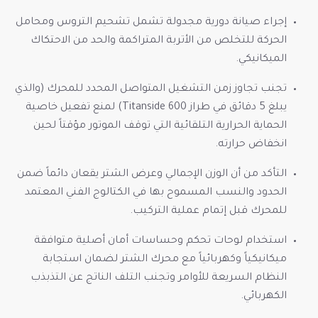
إجراء صيانة دورية مجدولة تشمل تشحيم التروس ومحامل
الحركة للتخلص من الأتربة المتراكمة والحد من الاحتكاك
الميكانيكي.
تجنب تجاوز زمن التشغيل المتواصل المحدد للمحرك (والذي
يبلغ 5 دقائق في طراز Titanside 600) لمنع تفعيل خاصية
الحماية الحرارية التلقائية التي توقف الموتور مؤقتاً لحين
انخفاض حرارته.
التأكد من أن الوزن الإجمالي وعرض الشتر يقعان دائماً ضمن
الحدود والنسب المسموح بها في الكتالوج الفني المعتمد
للمحرك قبل إتمام عملية التركيب.
استخدام لوحات تحكم وحساسات أمان أصلية متوافقة
ميكانيكياً وكهربائياً مع محرك الشتر لضمان استجابة
النظام السريعة للأوامر وتجنب التلف الناتج عن التذبذب
الكهربائي.