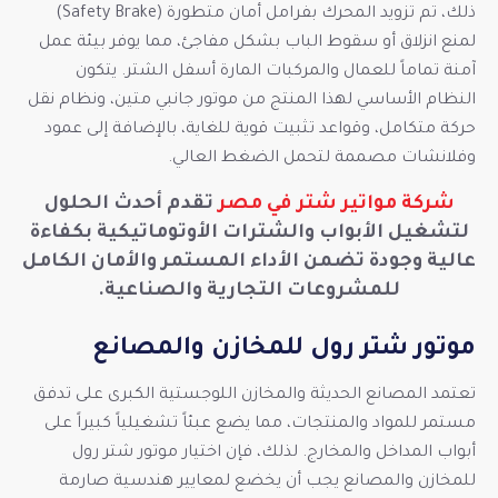
ذلك، تم تزويد المحرك بفرامل أمان متطورة (Safety Brake)
لمنع انزلاق أو سقوط الباب بشكل مفاجئ، مما يوفر بيئة عمل
آمنة تماماً للعمال والمركبات المارة أسفل الشتر. يتكون
النظام الأساسي لهذا المنتج من موتور جانبي متين، ونظام نقل
حركة متكامل، وقواعد تثبيت قوية للغاية، بالإضافة إلى عمود
وفلانشات مصممة لتحمل الضغط العالي.
شركة مواتير شتر في مصر
تقدم أحدث الحلول
لتشغيل الأبواب والشترات الأوتوماتيكية بكفاءة
عالية وجودة تضمن الأداء المستمر والأمان الكامل
للمشروعات التجارية والصناعية.
موتور شتر رول للمخازن والمصانع
تعتمد المصانع الحديثة والمخازن اللوجستية الكبرى على تدفق
مستمر للمواد والمنتجات، مما يضع عبئاً تشغيلياً كبيراً على
أبواب المداخل والمخارج. لذلك، فإن اختيار موتور شتر رول
للمخازن والمصانع يجب أن يخضع لمعايير هندسية صارمة