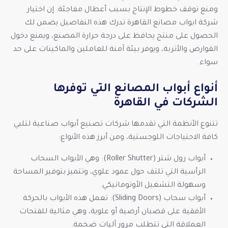
ومنع توقف خطوط الإنتاج بسبب أعطال مفاجئة. إن اختيار
شركة ابواب مصانع القاهرة تدرك هذه التفاصيل يضمن لك
الحصول على منتج يحافظ على درجة حرارة المصنع، ويمنع دخول
القوارض والأتربة، ويوفر بيئة آمنة للعاملين والماكينات على حد
سواء.
أنواع أبواب المصانع التي توفرها
الشركات في القاهرة
تتنوع الأنظمة التي تقدمها شركات تصنيع أبواب صناعية لتلبي
كافة الاحتياجات اللوجستية، ومن أبرز هذه الأنواع:
أبواب رول شتر (Roller Shutter): وهي الأبواب السحاب
الرأسية التي تلتف حول عمود علوي، وتتميز بتوفير المساحة
وسهولة التشغيل الأوتوماتيكي.
أبواب سحاب (Sliding Doors): تعمل هذه الأبواب بالحركة
الأفقية على قضبان أرضية أو علوية، وهي مثالية للفتحات
العملاقة التي تتطلب مرور آليات ضخمة.