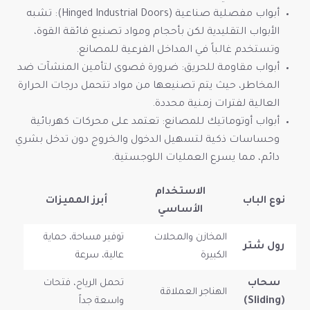
أبواب مفصلية صناعية (Hinged Industrial Doors): تشبه
الأبواب التقليدية لكن بأحجام ومواد تصنيع فائقة القوة،
وتستخدم غالباً في المداخل الفرعية للمصانع.
أبواب مقاومة للحريق: ضرورة قصوى لتأمين المنشآت ضد
المخاطر، حيث يتم تصنيعها من مواد تتحمل درجات الحرارة
العالية لفترات زمنية محددة.
أبواب أوتوماتيك للمصانع: تعتمد على محركات كهربائية
وحساسات ذكية لتسهيل الدخول والخروج دون تدخل بشري
دائم، مما يسرع العمليات اللوجستية.
الاستخدام
نوع الباب
أبرز المميزات
الأساسي
المخازن والمحلات
توفير مساحة، حماية
رول شتر
الكبيرة
عالية، سرعة
سحاب
تحمل الرياح، فتحات
الهناجر العملاقة
(Sliding)
واسعة جداً