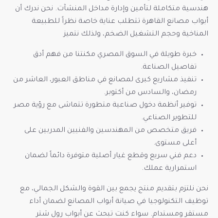
هندسية متكاملة لتأمين وإدارة مداخل المنشآت. نحن ندرك أن
أبواب مصانع القاهرة تتطلب عناية خاصة نظراً للطبيعة
المناخية وحجم التشغيل الضخم، ولذلك نتميز
خبرة طويلة في السوق المصري مكنتنا من فهم أدق
تفاصيل الصناعة.
تنفيذ مشاريع كبرى لمصانع في مناطق العبور، العاشر من
رمضان، والسادس من أكتوبر.
توفير أنظمة دخول صناعية متطورة تتماشى مع رؤية مصر
للتطوير الصناعي.
فريق متخصص من المهندسين والفنيين المدربين على
أعلى مستوى.
دعم فني سريع وقطع غيار أصلية متوفرة دائماً لضمان
استمرارية عملك.
نحن نلتزم بتقديم منتج يجمع بين القوة والشكل الجمالي، مع
توظيف التكنولوجيا في صيانة أبواب المصانع لضمان أداء
مستقر ومستدام. سواء كنت تبحث عن أبواب رول شتر