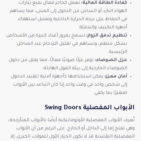
كفاءة الطاقة العالية:
تعمل كحاجز فعال يمنع تيارات
الهواء البارد أو الساخن من الدخول إلى المبنى، مما يساهم
في الحفاظ على درجة الحرارة الداخلية وتقليل استهلاك
أجهزة التكييف والتدفئة.
تنظيم تدفق الزوار:
تسمح بمرور أعداد كبيرة من الأشخاص
بشكل منظم، وتساهم في تقليل الازدحام عند المداخل
الرئيسية.
عزل الضوضاء:
توفر عزلًا صوتيًا فعالًا، مما يقلل من دخول
الضوضاء الخارجية إلى بيئة المول الهادئة.
أمان معزز:
يمكن استخدامها كأجهزة أمنية لتقييد الدخول
إلى شخص واحد في وقت واحد إذا كان التباعد بين الأبواب
صغيرًا بما يكفي.
الأبواب المفصلية Swing Doors
تُعرف الأبواب المفصلية الأوتوماتيكية أيضًا بالأبواب المتأرجحة،
وهي تفتح إما إلى الداخل أو الخارج. على الرغم من أن الأبواب
المفصلية التقليدية قد لا تكون الخيار الأول للمولات الكبرى، إلا