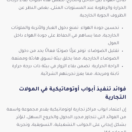
تبادل الهواء بين الداخل والخارج، تضمن هذه الأبواب بقاء درجات
الحرارة والرطوبة عند المستويات المثلى، بغض النظر عن
الظروف الجوية الخارجية.
تحسين جودة الهواء: تمنع دخول الغبار والأتربة والملوثات
الخارجية، مما يساهم في الحفاظ على جودة الهواء داخل
المول.
تقليل الضوضاء: توفر عزلًا صوتيًا فعالًا يحد من دخول
الضوضاء الخارجية، مما يخلق بيئة تسوق هادئة وممتعة.
الراحة الحرارية: تضمن بقاء الزوار في بيئة ذات درجة حرارة
ثابتة ومريحة، مما يعزز تجربتهم الشرائية.
فوائد تنفيذ أبواب أوتوماتيكية في المولات
التجارية
إن اعتماد ابواب مراكز تجارية اوتوماتيكية يقدم مجموعة واسعة
من الفوائد التي تتجاوز مجرد الدخول والخروج السهل، لتؤثر
بشكل إيجابي على الجوانب التشغيلية، التسويقية، وتجربة