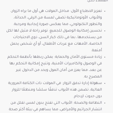
العملاء ككل.
تعزيز الانطباع الأول: مداخل المولات هي أول ما يراه الزوار،
والأبواب الأوتوماتيكية تضفي لمسة من الرقي، الحداثة،
والتطور التكنولوجي، مما يعكس صورة إيجابية ومرحبة.
تحسين إمكانية الوصول للجميع: توفر راحة لا مثيل لها لكل
من يستخدمها، بما في ذلك كبار السن، ذوي الاحتياجات
الخاصة، الأمهات مع عربات الأطفال، أو أي شخص يحمل
أمتعة.
زيادة مستوى الأمان والحماية: يمكن ربطها بأنظمة التحكم
في الوصول والكاميرات الأمنية، وتتيح إمكانية التحكم بها
عن بعد، مما يعزز من أمان المول ويحد من الدخول غير
المصرح به.
سهولة إدارة تدفق الزوار: في المولات ذات الكثافة المرورية
العالية، تضمن هذه الأبواب تدفقًا سلسًا ومنظمًا للزوار
دون حدوث ازدحام.
النظافة والصحة: الأبواب التي تفتح بدون لمس تقلل من
انتشار الجراثيم والأمراض، مما يساهم في بيئة أكثر صحة