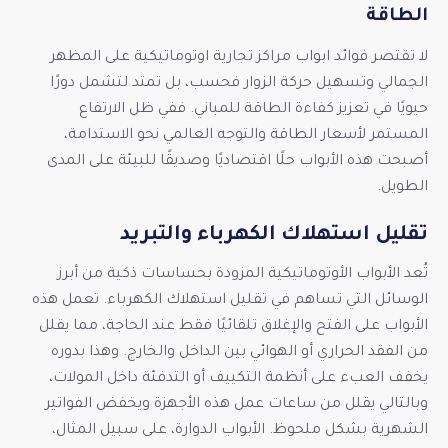
الطاقة
لا تقتصر فوائد ابواب مراكز تجارية اوتوماتيكية على المظهر
الجمالي وتسهيل حركة الزوار فحسب، بل تمتد لتشمل دورًا
حيويًا في تعزيز كفاءة الطاقة للمباني. ففي ظل الارتفاع
المستمر لأسعار الطاقة والتوجه العالمي نحو الاستدامة،
أصبحت هذه الأبواب حلًا اقتصاديًا وصديقًا للبيئة على المدى
الطويل.
تقليل استهلاك الكهرباء والتبريد
تُعد الأبواب الأوتوماتيكية المزودة بحساسات ذكية من أبرز
الوسائل التي تساهم في تقليل استهلاك الكهرباء. تعمل هذه
الأبواب على الفتح والإغلاق تلقائيًا فقط عند الحاجة، مما يقلل
من الفقد الحراري أو الهوائي بين الداخل والخارج. وهذا بدوره
يخفف العبء على أنظمة التكييف أو التدفئة داخل المولات،
وبالتالي يقلل من ساعات عمل هذه الأجهزة ويخفض الفواتير
الشهرية بشكل ملحوظ. الأبواب الدوارة، على سبيل المثال،