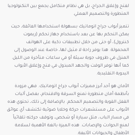
لفتح وإغلاق الجراج، بل هي نظام متكامل يجمع بين التكنولوجيا
المتطورة والتصميم العملي.
تتميز أبواب جراج اتوماتيك بسهولة استخدامها الفائقة، حيث
يمكن التحكم بها عن بعد باستخدام جهاز تحكم (ريموت
كنترول)، أو حتى من خلال تطبيقات ذكية على الهواتف
المحمولة. هذا يوفر راحة لا مثيل لها، خاصة عند الوصول إلى
المنزل في ظروف جوية سيئة أو في ساعات متأخرة من الليل.
كما أنها توفر الوقت والجهد المبذول في فتح وإغلاق الأبواب
اليدوية التقليدية.
الأمان هو أحد أبرز مميزات أبواب جراج اتوماتيك. فهي مزودة
بأنظمة أمان متطورة تمنع السرقة والاقتحام، بفضل آليات
القفل القوية والتصميم المحكم. بالإضافة إلى ذلك، تحتوي هذه
الأبواب على مستشعرات حركة وخلايا ضوئية تكتشف أي عوائق
في مسار الباب، مثل سيارة أو شخص، وتوقف حركته تلقائياً
لمنع الحوادث والإصابات. هذه الميزة بالغة الأهمية لسلامة
الأطفال والحيوانات الأليفة.