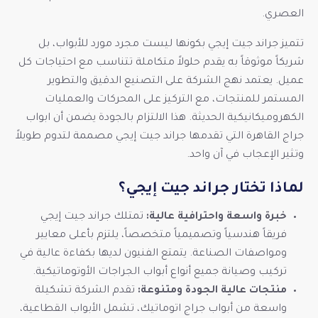
العصري.
تتميز جراند جيت إيجي بكونها ليست مجرد مورد للأبواب، بل
شريكاً موثوقاً به يقدم حلولاً متكاملة تتناسب مع احتياجات كل
عميل. يعتمد نهج الشركة على التصنيع الدقيق والتطوير
المستمر للمنتجات، مع التركيز على المحركات والعمليات
الكهروميكانيكية الحديثة. هذا الالتزام بالجودة يضمن أن ابواب
جراج القاهرة التي تقدمها جراند جيت إيجي مصممة لتدوم طويلاً
وتثير الإعجاب في آن واحد.
لماذا تختار جراند جيت إيجي؟
خبرة واسعة واحترافية عالية:
تمتلك جراند جيت إيجي
فريقاً هندسياً وتصميمياً متخصصاً، يلتزم بأعلى معايير
ومواصفات الصناعة. يتمتع الفنيون لديها بكفاءة عالية في
تركيب وصيانة جميع أنواع أبواب الجراجات الأوتوماتيكية.
منتجات عالية الجودة ومتنوعة:
تقدم الشركة تشكيلة
واسعة من أبواب جراج اتوماتيك، تشمل الأبواب القطاعية،