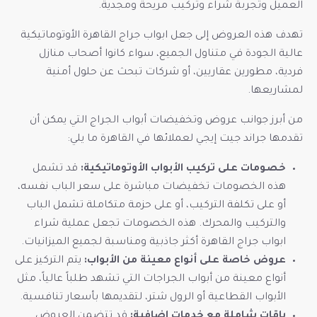
العميل وتجربة شراء وتركيب مريحة ومجدية.
تهدف هذه العروض إلى جعل ابواب جراج القاهرة الأوتوماتيكية
عالية الجودة في متناول الجميع، سواء كانوا أصحاب منازل
فردية، مطورين عقاريين، أو شركات تبحث عن حلول أمنية
لمشاريعها.
من أبرز جوانب عروض وتخفيضات أبواب الجراج التي يمكن أن
تقدمها جراند جيت إيجي لعملائها في القاهرة ما يلي:
خصومات على تركيب الأبواب الأوتوماتيكية:
قد تشمل
هذه الخصومات تخفيضات مباشرة على سعر الباب نفسه،
أو على تكلفة التركيب، أو على حزمة متكاملة تشمل الباب
والتركيب والمحرك. هذه الخصومات تجعل عملية شراء
ابواب جراج القاهرة أكثر جاذبية ومناسبة لجميع الميزانيات.
عروض خاصة على أنواع معينة من الأبواب:
يتم التركيز على
أنواع معينة من أبواب الجراجات التي تشهد طلباً عالياً، مثل
الأبواب القطاعية أو الرول شتر، لتقديمها بأسعار تنافسية.
باقات شاملة مع خدمات إضافية:
قد تتضمن العروض