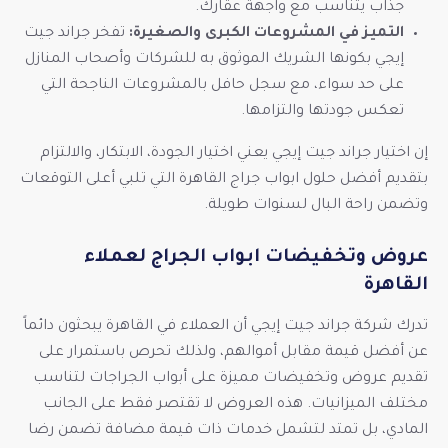
جذاب يتناسب مع واجهة عقارك.
التميز في المشروعات الكبرى والصغيرة:
تفخر جراند جيت
إيجي بكونها الشريك الموثوق به للشركات وأصحاب المنازل
على حد سواء، مع سجل حافل بالمشروعات الناجحة التي
تعكس جودتها والتزامها.
إن اختيار جراند جيت إيجي يعني اختيار الجودة، الابتكار، والالتزام
بتقديم أفضل حلول ابواب جراج القاهرة التي تلبي أعلى التوقعات
وتضمن راحة البال لسنوات طويلة.
عروض وتخفيضات ابواب الجراج لعملاء
القاهرة
تدرك شركة جراند جيت إيجي أن العملاء في القاهرة يبحثون دائماً
عن أفضل قيمة مقابل أموالهم، ولذلك تحرص باستمرار على
تقديم عروض وتخفيضات مميزة على أبواب الجراجات لتناسب
مختلف الميزانيات. هذه العروض لا تقتصر فقط على الجانب
المادي، بل تمتد لتشمل خدمات ذات قيمة مضافة تضمن رضا