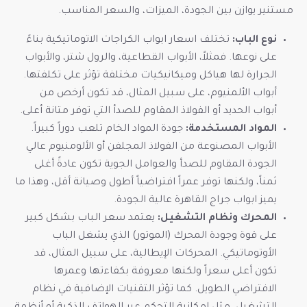
مستنير يوازن بين الجودة، الميزات، والسعر المناسب.
نوع الباب:
تختلف اسعار ابواب الكراجات الاتوماتيكية بناءً
على نوعها. فمثلاً، الأبواب القطاعية، والرول شتر، والأبواب
الجرارة لها هياكل وميكانيكيات مختلفة تؤثر على تكلفتها.
أبواب الألمنيوم، على سبيل المثال، قد تكون أرخص من
أبواب الحديد أو الفولاذ المقاوم للصدأ التي توفر متانة أعلى.
المواد المستخدمة:
جودة المواد الخام تلعب دوراً كبيراً.
الأبواب المصنوعة من الفولاذ المجلفن أو الألومنيوم عالي
الجودة المقاوم للصدأ والعوامل الجوية تكون عادةً أغلى
ثمناً، ولكنها توفر عمراً افتراضياً أطول وصيانة أقل، وهذا ما
يميز ابواب جراج القاهرة عالية الجودة.
المحرك ونظام التشغيل:
يعتمد سعر الباب بشكل كبير
على قوة وجودة المحرك (الموتور) الذي يشغل الباب
الأوتوماتيكي. المحركات الإيطالية، على سبيل المثال، قد
تكون أعلى سعراً ولكنها معروفة بكفاءتها وعمرها
الافتراضي الطويل. كما تؤثر التقنيات الإضافية في نظام