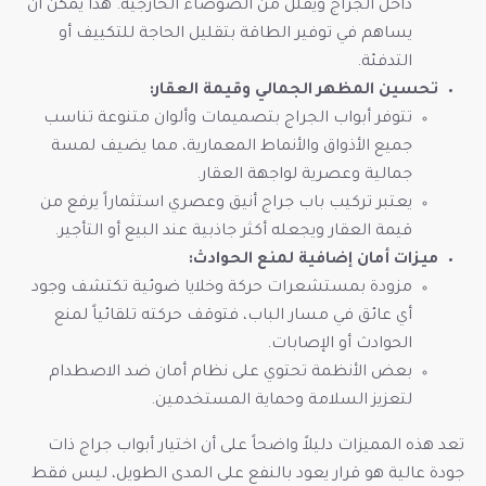
داخل الجراج ويقلل من الضوضاء الخارجية. هذا يمكن أن
يساهم في توفير الطاقة بتقليل الحاجة للتكييف أو
التدفئة.
تحسين المظهر الجمالي وقيمة العقار:
تتوفر أبواب الجراج بتصميمات وألوان متنوعة تناسب
جميع الأذواق والأنماط المعمارية، مما يضيف لمسة
جمالية وعصرية لواجهة العقار.
يعتبر تركيب باب جراج أنيق وعصري استثماراً يرفع من
قيمة العقار ويجعله أكثر جاذبية عند البيع أو التأجير.
ميزات أمان إضافية لمنع الحوادث:
مزودة بمستشعرات حركة وخلايا ضوئية تكتشف وجود
أي عائق في مسار الباب، فتوقف حركته تلقائياً لمنع
الحوادث أو الإصابات.
بعض الأنظمة تحتوي على نظام أمان ضد الاصطدام
لتعزيز السلامة وحماية المستخدمين.
تعد هذه المميزات دليلاً واضحاً على أن اختيار أبواب جراج ذات
جودة عالية هو قرار يعود بالنفع على المدى الطويل، ليس فقط