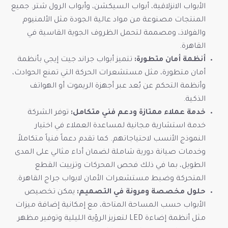
الأبواب الانزلاقية، أبواب السيكشن، وأبواب الرول شتر. جميع
المنتجات مصنوعة من مواد عالية الجودة مثل الألمنيوم
والفولاذ، ومصممة لتحمل الظروف الجوية القاسية في
القاهرة.
أنظمة أمان متطورة:
تتميز أبواب جراند جيت إيجي بأنظمة
أمان متطورة، مثل مستشعرات الحركة التي تمنع الحوادث،
وأنظمة التحكم عن بُعد عبر أجهزة الريموت أو الهواتف
الذكية.
خدمة عملاء ممتازة ودعم فني متكامل:
توفر الشركة
خدمة استشارية مجانية لمساعدة العملاء في اختيار
النموذج الأنسب لاحتياجاتهم. كما تقدم دعماً فنياً متكاملاً
وخدمات صيانة دورية شاملة لضمان أداء مثالي على المدى
الطويل، بما في ذلك فحص المحركات وتزييت القطع
المتحركة وضبط مستشعرات الأمان لابواب جراج القاهرة.
حلول مخصصة ومرونة في التصميم:
يمكن تخصيص
الأبواب حسب المساحة المتاحة، مع إمكانية إضافة ميزات
مثل أنظمة إضاءة LED لتعزيز الرؤية الليلية وتوفير مظهر