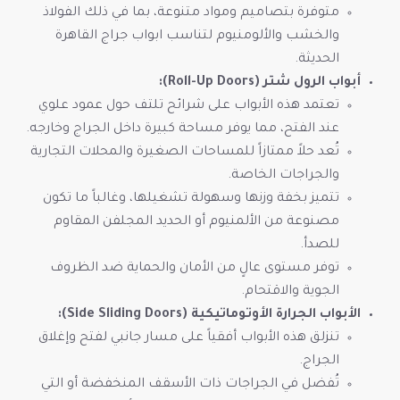
متوفرة بتصاميم ومواد متنوعة، بما في ذلك الفولاذ
والخشب والألومنيوم لتناسب ابواب جراج القاهرة
الحديثة.
أبواب الرول شتر (Roll-Up Doors):
تعتمد هذه الأبواب على شرائح تلتف حول عمود علوي
عند الفتح، مما يوفر مساحة كبيرة داخل الجراج وخارجه.
تُعد حلاً ممتازاً للمساحات الصغيرة والمحلات التجارية
والجراجات الخاصة.
تتميز بخفة وزنها وسهولة تشغيلها، وغالباً ما تكون
مصنوعة من الألمنيوم أو الحديد المجلفن المقاوم
للصدأ.
توفر مستوى عالٍ من الأمان والحماية ضد الظروف
الجوية والاقتحام.
الأبواب الجرارة الأوتوماتيكية (Side Sliding Doors):
تنزلق هذه الأبواب أفقياً على مسار جانبي لفتح وإغلاق
الجراج.
تُفضل في الجراجات ذات الأسقف المنخفضة أو التي