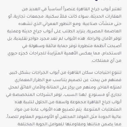
تعتبر أبواب جراج القاهرة عنصراً أساسياً في العديد من
العقارات الحديثة، سواء كانت فللاً سكنية، مجمعات تجارية، أو
حتى منشآت صناعية. ومع التطور العمراني الذي تشهده
العاصمة المصرية، يتزايد الطلب على أبواب جراج حديثة وعملية
توفر الأمان والراحة. هذه الأبواب لم تعد مجرد حواجز تقليدية، بل
أصبحت أنظمة متطورة توفر حماية فائقة وسهولة في
الاستخدام، مما يعكس الأهمية المتزايدة للجراجات كجزء حيوي
من أي ممتلكات.
تتنوع احتياجات سكان القاهرة من أبواب الجراجات بشكل كبير،
فمنهم من يبحث عن تصميم يتناسب مع الطراز المعماري
لمنزله الفاخر، ومنهم من يركز على المتانة والأمان الفائق لمحل
تجاري أو مستودع. لهذا السبب، توفر الشركات المتخصصة في
أبواب جراج القاهرة مجموعة واسعة من الحلول لتلبية هذه
المتطلبات المتنوعة. يتم تصنيع هذه الأبواب عادة من مواد
عالية الجودة مثل الفولاذ المجلفن أو الألومنيوم المقاوم للصدأ،
مما يضمن متانتها ومقاومتها للعوامل الجوية المختلفة