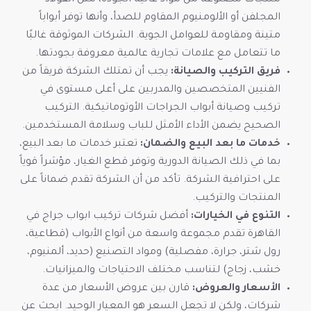
المجلفن أو الألومنيوم المقاوم للصدأ، وأنها توفر أبواباً
متينة ومقاومة للعوامل الجوية. الشركات الموثوقة غالبًا
ما تتعامل مع علامات تجارية عالمية معروفة بجودتها.
فريق التركيب والصيانة:
يجب أن تمتلك الشركة فريقاً من
الفنيين المتخصصين والمدربين على أعلى مستوى في
تركيب وصيانة أبواب الجراجات الأوتوماتيكية. التركيب
الصحيح يضمن الأداء الأمثل للباب وسلامة المستخدمين.
خدمات ما بعد البيع والضمان:
تعتبر خدمات ما بعد البيع،
بما في ذلك الصيانة الدورية وتوفر قطع الغيار، مؤشراً قوياً
على احترافية الشركة. تأكد من أن الشركة تقدم ضماناً على
المنتجات والتركيب.
التنوع في الخيارات:
أفضل شركات تركيب ابواب جراج في
القاهرة تقدم مجموعة واسعة من أنواع الأبواب (قطاعية،
رول شتر، جرارة، مفصلية) ومواد التصنيع (حديد، ألمنيوم،
خشب، زجاج) لتناسب مختلف الاحتياجات والميزانيات.
الأسعار والعروض:
قارن بين عروض الأسعار من عدة
شركات، ولكن لا تجعل السعر هو المعيار الوحيد. ابحث عن