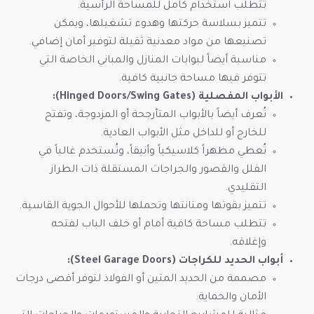
تتطلب استخدام كامل للمساحة الرأسية.
تتميز بسلاسة حركتها وهدوء تشغيلها، ويمكن
تصنيعها من مواد معدنية ثقيلة لتوفير أمان إضافي.
مناسبة أيضاً لبوابات المنازل والمباني الخاصة التي
تتوفر فيها مساحة جانبية كافية.
الأبواب المفصلية (Hinged Doors/Swing Gates):
تُعرف أيضاً بالأبواب المتأرجحة أو المزدوجة، وتفتح
للخارج أو للداخل مثل الأبواب العادية.
تُعطي مظهراً كلاسيكياً وأنيقاً، وتُستخدم غالباً في
الفلل والقصور والجراجات المستقلة ذات الطراز
التقليدي.
تتميز بقوتها ومتانتها وتحملها للأحوال الجوية القاسية.
تتطلب مساحة كافية أمام أو خلف الباب لفتحه
وإغلاقه.
أبواب الحديد للكراجات (Steel Garage Doors):
مصممة من الحديد المتين أو الفولاذ لتوفر أقصى درجات
الأمان والحماية.