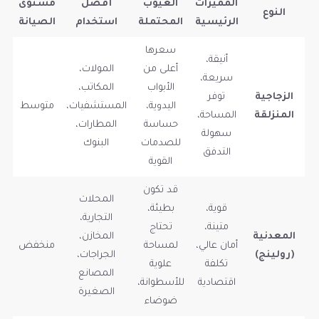
المميزات
العيوب
أفضل
مستوى
النوع
الرئيسية
المحتملة
استخدام
الصيانة
سعرها
أنيقة،
أعلى من
المولات،
سريعة،
الأبواب
المكاتب،
الزجاجية
توفر
اليدوية،
المستشفيات،
متوسط
المنزلقة
المساحة،
حساسة
المطارات،
سهولة
للصدمات
البنوك
التدفق
القوية
قد تكون
المحلات
قوية،
بطيئة،
التجارية،
متينة،
تحتاج
المعدنية
المخازن،
أمان عالي،
لمساحة
منخفض
(رولينج)
الجراجات،
تكلفة
علوية
المصانع
اقتصادية
للأسطوانة،
الصغيرة
ضوضاء