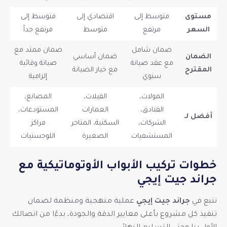
مستوى
متوسط إلى
اقتصادي إلى
متوسط إلى
السعر
مرتفع
متوسط
مرتفع جداً
ضمان شامل
ضمان ممتد مع
الضمان
ضمان أساسي
مع عقد صيانة
صيانة وقائية
المقترح
مع خيار الصيانة
سنوي
إلزامية
المولات،
الفيلات،
المصانع،
الفنادق،
العمارات
المستودعات،
أفضل لـ
الشركات،
السكنية، المتاجر
مراكز
المستشفيات
الصغيرة
اللوجستيات
خطوات تركيب الأبواب الأوتوماتيكية مع
جراند جيت إيجي
نتبع في
جراند جيت إيجي
عملية منهجية ومنظمة لضمان
تنفيذ كل مشروع بأعلى معايير الدقة والجودة، بدءًا من اتصالك