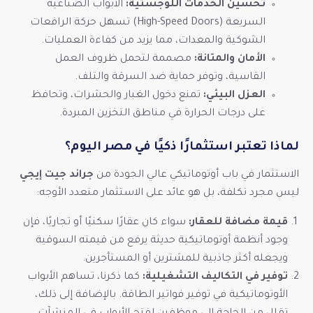
تحسين الخدمات اللوجستية:
الأبواب الصناعية
السريعة (High-Speed Doors) تسهل حركة الرافعات
الشوكية والمعدات، مما يزيد من كفاءة العمليات.
الأمان والمتانة:
مصممة لتحمل ظروف العمل
القاسية، وتوفر حماية ضد السرقة والتلف.
العزل البيئي:
تمنع دخول الغبار والحشرات، وتحافظ
على درجات الحرارة في مناطق التخزين المبردة.
لماذا تعتبر استثمارًا ذكيًا في مصر اليوم؟
الاستثمار في باب أوتوماتيكي عالي الجودة من
جراند جيت إيجي
ليس مجرد تكلفة، بل هو عائد على الاستثمار متعدد الأوجه:
قيمة مضافة للعقار:
سواء كان عقارًا سكنيًا أو تجاريًا، فإن
وجود أنظمة أوتوماتيكية حديثة يرفع من قيمته السوقية
ويجعله أكثر جاذبية للمشترين أو المستأجرين.
توفير في التكاليف التشغيلية:
كما ذكرنا، تساهم الأبواب
الأوتوماتيكية في توفير فواتير الطاقة. بالإضافة إلى ذلك،