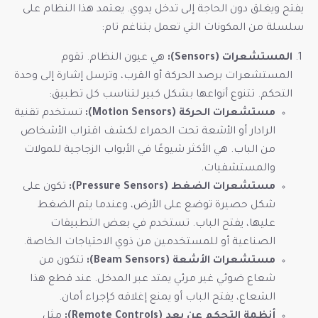
يفتح ويغلق دون الحاجة إلى تدخل يدوي. يعتمد هذا النظام على
سلسلة من المكونات التي تعمل بتناغم تام:
المستشعرات (Sensors):
هي عيون النظام. تقوم
المستشعرات برصد الحركة أو القرب، وترسل إشارة إلى وحدة
التحكم. تتنوع أنواعها بشكل كبير لتناسب كل تطبيق:
مستشعرات الحركة (Motion Sensors):
تستخدم تقنية
الرادار أو الأشعة تحت الحمراء لكشف اقتراب الأشخاص
من الباب. هي الأكثر شيوعًا في الأبواب الزجاجية للمولات
والمستشفيات.
مستشعرات الضغط (Pressure Sensors):
تكون على
شكل حصيرة توضع على الأرض، وعندما يتم الضغط
عليها، يفتح الباب. تستخدم في بعض التطبيقات
الصناعية أو للمستخدمين من ذوي الاحتياجات الخاصة.
مستشعرات الأشعة (Beam Sensors):
تتكون من
شعاع ضوئي غير مرئي يمتد عبر المدخل. عند قطع هذا
الشعاع، يفتح الباب أو يمنع إغلاقه كإجراء أمان.
أنظمة التحكم عن بعد (Remote Controls):
مثل