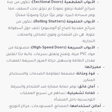
الأبواب المقطعية (Sectional Doors):
تتكون من عدة
شرائح أفقية ترتفع عموديًا ثم تنزلق تحت السقف، مما
يوفر مساحة كبيرة. توفر عزلًا حراريًا وصوتيًا ممتازًا.
الأبواب الملفوفة (Rolling Shutters):
تتكون من
شرائح معدنية (صاج أو ألومنيوم) تلتف حول أسطوانة
علوية. هي حل اقتصادي وقوي للمخازن والمحلات
التجارية.
الأبواب السريعة (High-Speed Doors):
مصنوعة من
مواد PVC مرنة، وتفتح وتغلق بسرعات عالية جدًا لتقليل
فقدان الطاقة وتسهيل حركة المرور السريعة للمعدات.
مميزاتها:
قوة ومتانة:
مصممة لمقاومة الصدمات والاستخدام
المتكرر.
أمان فائق:
توفر حماية ممتازة ضد الاقتحام والسرقة.
كفاءة تشغيلية:
تساهم في تسريع العمليات
اللوجستية داخل المنشأة.
أماكن استخدامها:
المصانع، المستودعات، مراكز التوزيع،