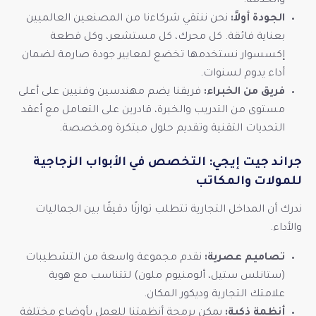
والخدمة.
الجودة أولاً:
نحن ننتقي شركاءنا من المصنعين العالميين
بعناية فائقة. كل محرك، كل مستشعر، وكل قطعة
إكسسوار نستخدمها تخضع لمعايير جودة صارمة لضمان
أداء يدوم لسنوات.
فريق من الخبراء:
فريقنا يضم مهندسين وفنيين على أعلى
مستوى من التدريب والخبرة، قادرين على التعامل مع أعقد
التحديات التقنية وتقديم حلول مبتكرة ومخصصة.
جراند جيت إيجي: التخصص في الأبواب الزجاجية
للمولات والمكاتب
ندرك أن المداخل التجارية تتطلب توازنًا دقيقًا بين الجماليات
والأداء.
تصاميم عصرية:
نقدم مجموعة واسعة من التشطيبات
(ستانلس ستيل، ألومنيوم ملون) لتتناسب مع هوية
علامتك التجارية وديكور المكان.
أنظمة ذكية:
يمكن برمجة أنظمتنا للعمل بأوضاع مختلفة