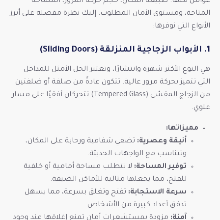
عوامل منها: طبيعة المكان، حجم حركة المرور، المساحة
المتاحة، ومستوى الأمان المطلوب. إليك نظرة مفصلة على أبرز
الأنواع التي نوفرها:
1. الأبواب الزجاجية المنزلقة (Sliding Doors)
هي النوع الأكثر شهرة وانتشارًا، وتعتبر الحل الأمثل للمداخل
التي تتميز بحركة مرور عالية. تتكون عادةً من ضلفة أو ضلفتين
من الزجاج المقسّى (Tempered Glass) تتحركان أفقيًا على مسار
علوي.
مميزاتها:
أنيقة وعصرية:
تضفي شفافية ورحابة على المكان،
وتتناسب مع الواجهات الحديثة.
توفير المساحة:
لا تتطلب مساحة أمامية أو خلفية
للفتح، مما يجعلها مثالية للأماكن الضيقة.
سرعة الاستجابة:
تفتح وتغلق بسرعة، مما يسهل
تدفق أعداد كبيرة من الأشخاص.
آمنة:
مزودة بمستشعرات أمان تمنع إغلاقها عند وجود