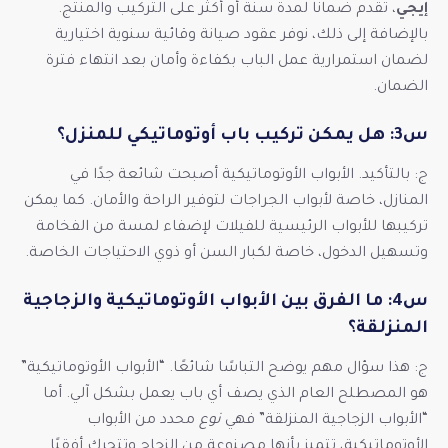
إيجي
، تقدم ضمانًا لمدة سنة أو أكثر على التركيب والمنتج.
بالإضافة إلى ذلك، نوفر عقود صيانة وقائية سنوية اختيارية
لضمان استمرارية عمل الباب بكفاءة وأمان بعد انتهاء فترة
الضمان.
س3: هل يمكن تركيب باب أوتوماتيكي للمنزل؟
ج: بالتأكيد. الأبواب الأوتوماتيكية أصبحت شائعة جدًا في
المنازل، خاصة لأبواب الجراجات لتوفير الراحة والأمان. كما يمكن
تركيبها للأبواب الرئيسية للفيلات لإضفاء لمسة من الفخامة
وتسهيل الدخول، خاصة لكبار السن أو ذوي الاحتياجات الخاصة.
س4: ما الفرق بين الأبواب الأوتوماتيكية والزجاجية
المنزلقة؟
ج: هذا سؤال مهم يوضح التباسًا شائعًا. “الأبواب الأوتوماتيكية”
هو المصطلح العام الذي يصف أي باب يعمل بشكل آلي. أما
“الأبواب الزجاجية المنزلقة” فهي
نوع
محدد من الأبواب
الأوتوماتيكية، تتميز بأنها مصنوعة من الزجاج وتتحرك أفقيًا.