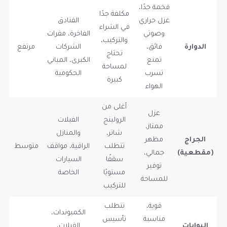
فخمة جدًا،
مكلفة جدًا
عزل حراري
الفنادق
في الشراء
وصوتي
الفاخرة، مقرات
والتركيب،
الدوارة
فائق،
الشركات
مرتفع
تحتاج
تمنع
الكبرى، المباني
لمساحة
تسرب
الحكومية
كبيرة
الهواء
أغلى من
عزل
الرولينج
الفيلات
ممتاز،
شاتر،
والمنازل
الجراج
مظهر
تتطلب
الراقية، مواقف
متوسط
(مقطعية)
جمالي،
سقفًا
السيارات
توفير
مستويًا
الخاصة
للمساحة
للتركيب
قوية،
تتطلب
الكمبوندات،
مناسبة
تأسيس
البوابات
الفيلات،