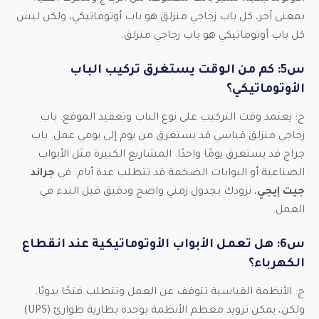
بمعنى آخر، كل باب زجاجي منزلق هو باب أوتوماتيكي، ولكن ليس
كل باب أوتوماتيكي هو باب زجاجي منزلق.
س5: كم من الوقت يستغرق تركيب الباب
الأوتوماتيكي؟
ج: يعتمد وقت التركيب على نوع الباب وتعقيد الموقع. باب
زجاجي منزلق قياسي قد يستغرق من يوم إلى يومي عمل. باب
جراج قد يستغرق يومًا واحدًا. المشاريع الكبيرة مثل الأبواب
الصناعية أو البوابات الضخمة قد تتطلب عدة أيام. في
جراند
جيت إيجي
، نزودك بجدول زمني واضح ودقيق قبل البدء في
العمل.
س6: هل تعمل الأبواب الأوتوماتيكية عند انقطاع
الكهرباء؟
ج: الأنظمة القياسية تتوقف عن العمل وتتطلب فتحًا يدويًا.
ولكن، يمكن تزويد معظم الأنظمة بوحدة بطارية طوارئ (UPS)