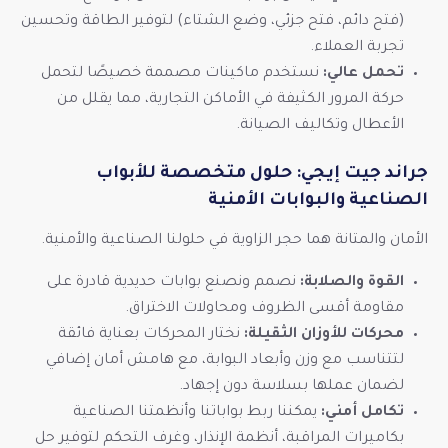
(فتح دائم، فتح جزئي، وضع الشتاء) لتوفير الطاقة وتحسين
تجربة العملاء.
تحمل عالي:
نستخدم ماكينات مصممة خصيصًا لتحمل
حركة المرور الكثيفة في الأماكن التجارية، مما يقلل من
الأعطال وتكاليف الصيانة.
جراند جيت إيجي: حلول متخصصة للأبواب
الصناعية والبوابات الأمنية
الأمان والمتانة هما حجر الزاوية في حلولنا الصناعية والأمنية.
القوة والصلابة:
نصمم ونصنع بوابات حديدية قادرة على
مقاومة أقسى الظروف ومحاولات الاختراق.
محركات للأوزان الثقيلة:
نختار المحركات بعناية فائقة
لتتناسب مع وزن وأبعاد البوابة، مع هامش أمان إضافي
لضمان عملها بسلاسة دون إجهاد.
تكامل أمني:
يمكننا ربط بواباتنا وأنظمتنا الصناعية
بكاميرات المراقبة، أنظمة الإنذار، وغرف التحكم لتوفير حل