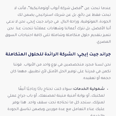
عندما تبحث عن “أفضل شركة أبواب أوتوماتيكية”، فأنت لا
تبحث فقط عن بائع، بل عن شريك استراتيجي يضمن لك
الجودة، الموثوقية، وراحة البال. في
جراند جيت إيجي
، نحن لا ندعي
أننا الأفضل، بل نترك أعمالنا وشهادات عملائنا تتحدث عنا. نحن
نتميز بتقديم حلول متكاملة وشاملة تلبي كافة احتياجات السوق
المصري.
جراند جيت إيجي: الشركة الرائدة للحلول المتكاملة
نحن لسنا مجرد متخصصين في نوع واحد من الأبواب. قوتنا
تكمن في قدرتنا على توفير الحل الأمثل لأي تطبيق، مهما كان
حجمه أو تعقيده.
شمولية الخدمات:
سواء كنت تحتاج بابًا زجاجيًا أنيقًا
لمكتبك، أو بوابة أمنية متينة لمصنعك، أو باب جراج عملي
لمنزلك، ستجد كل ما تحتاجه تحت سقف واحد. هذا يوفر
عليك عناء التعامل مع عدة موردين ويضمن تناسق الجودة