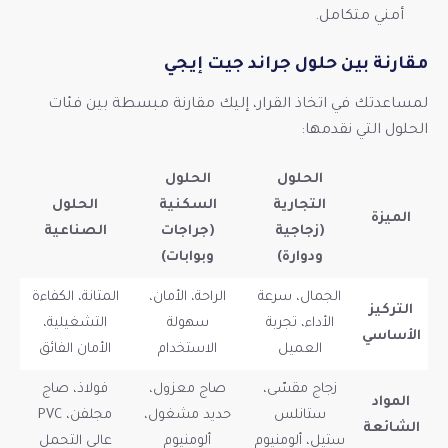
أمني متكامل.
مقارنة بين حلول جراند جيت إيجي
لمساعدتك في اتخاذ القرار، إليك مقارنة مبسطة بين فئات
الحلول التي نقدمها:
الحلول
الحلول
التجارية
السكنية
الحلول
الميزة
(زجاجية
(جراجات
الصناعية
ودوارة)
وبوابات)
الجمال، سرعة
الراحة، الأمان،
المتانة، الكفاءة
التركيز
الأداء، تجربة
سهولة
التشغيلية،
الأساسي
العميل
الاستخدام
الأمان الفائق
زجاج مقسّى،
صاج معزول،
فولاذ، صاج
المواد
ستانلس
حديد مشغول،
مجلفن، PVC
الشائعة
ستيل، ألومنيوم
ألومنيوم
عالي التحمل